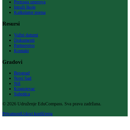
Pretraga smerova
Istraži škole
Kalkulator poena
Resursi
Važni datumi
Dokumenti
Partnerstvo
Kontakt
Gradovi
Beograd
Novi Sad
Niš
Kragujevac
Subotica
© 2026 Udruženje EduCompass. Sva prava zadržana.
Privatnost
Uslovi korišćenja