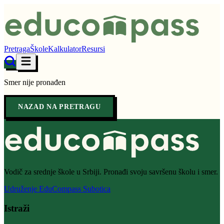
Pretraga
Škole
Kalkulator
Resursi
Smer nije pronađen
NAZAD NA PRETRAGU
Vodič za srednje škole u Srbiji. Pronađi svoju savršenu školu i smer.
Udruženje EduCompass Subotica
Istraži