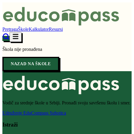
Pretraga
Škole
Kalkulator
Resursi
Škola nije pronađena
NAZAD NA ŠKOLE
Vodič za srednje škole u Srbiji. Pronađi svoju savršenu školu i smer.
Udruženje EduCompass Subotica
Istraži