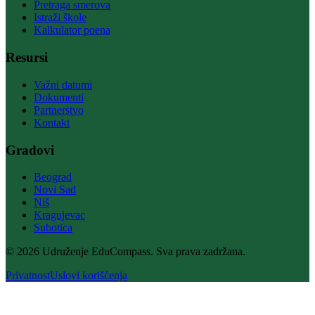
Pretraga smerova
Istraži škole
Kalkulator poena
Resursi
Važni datumi
Dokumenti
Partnerstvo
Kontakt
Gradovi
Beograd
Novi Sad
Niš
Kragujevac
Subotica
© 2026 Udruženje EduCompass. Sva prava zadržana.
Privatnost
Uslovi korišćenja