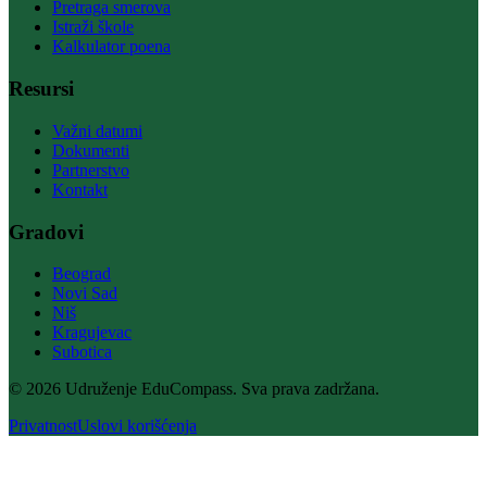
Pretraga smerova
Istraži škole
Kalkulator poena
Resursi
Važni datumi
Dokumenti
Partnerstvo
Kontakt
Gradovi
Beograd
Novi Sad
Niš
Kragujevac
Subotica
© 2026 Udruženje EduCompass. Sva prava zadržana.
Privatnost
Uslovi korišćenja