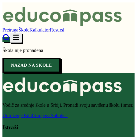
Pretraga
Škole
Kalkulator
Resursi
Škola nije pronađena
NAZAD NA ŠKOLE
Vodič za srednje škole u Srbiji. Pronađi svoju savršenu školu i smer.
Udruženje EduCompass Subotica
Istraži