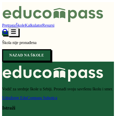
Pretraga
Škole
Kalkulator
Resursi
Škola nije pronađena
NAZAD NA ŠKOLE
Vodič za srednje škole u Srbiji. Pronađi svoju savršenu školu i smer.
Udruženje EduCompass Subotica
Istraži