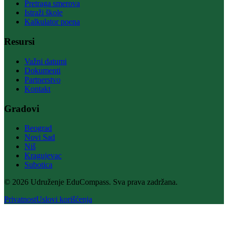
Pretraga smerova
Istraži škole
Kalkulator poena
Resursi
Važni datumi
Dokumenti
Partnerstvo
Kontakt
Gradovi
Beograd
Novi Sad
Niš
Kragujevac
Subotica
© 2026 Udruženje EduCompass. Sva prava zadržana.
Privatnost
Uslovi korišćenja