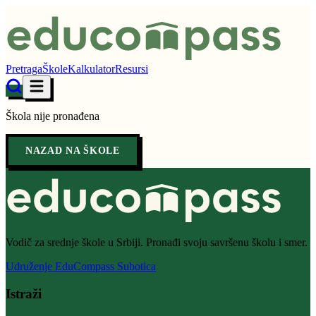
Pretraga
Škole
Kalkulator
Resursi
Škola nije pronađena
NAZAD NA ŠKOLE
Vodič za srednje škole u Srbiji. Pronađi svoju savršenu školu i smer.
Udruženje EduCompass Subotica
Istraži