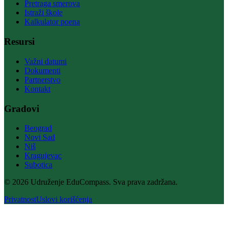
Pretraga smerova
Istraži škole
Kalkulator poena
Resursi
Važni datumi
Dokumenti
Partnerstvo
Kontakt
Gradovi
Beograd
Novi Sad
Niš
Kragujevac
Subotica
© 2026 Udruženje EduCompass. Sva prava zadržana.
Privatnost
Uslovi korišćenja