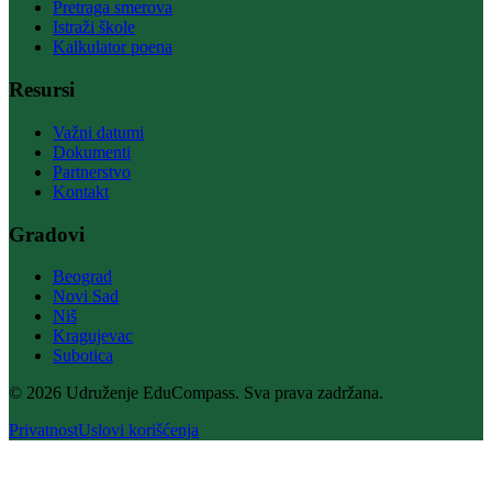
Pretraga smerova
Istraži škole
Kalkulator poena
Resursi
Važni datumi
Dokumenti
Partnerstvo
Kontakt
Gradovi
Beograd
Novi Sad
Niš
Kragujevac
Subotica
© 2026 Udruženje EduCompass. Sva prava zadržana.
Privatnost
Uslovi korišćenja