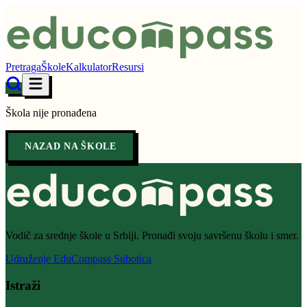
Pretraga
Škole
Kalkulator
Resursi
Škola nije pronađena
NAZAD NA ŠKOLE
Vodič za srednje škole u Srbiji. Pronađi svoju savršenu školu i smer.
Udruženje EduCompass Subotica
Istraži