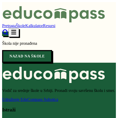
Pretraga
Škole
Kalkulator
Resursi
Škola nije pronađena
NAZAD NA ŠKOLE
Vodič za srednje škole u Srbiji. Pronađi svoju savršenu školu i smer.
Udruženje EduCompass Subotica
Istraži