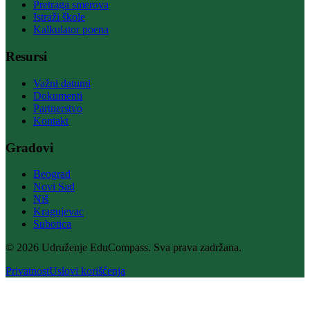
Pretraga smerova
Istraži škole
Kalkulator poena
Resursi
Važni datumi
Dokumenti
Partnerstvo
Kontakt
Gradovi
Beograd
Novi Sad
Niš
Kragujevac
Subotica
© 2026 Udruženje EduCompass. Sva prava zadržana.
Privatnost
Uslovi korišćenja