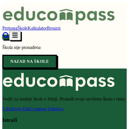
Pretraga
Škole
Kalkulator
Resursi
Škola nije pronađena
NAZAD NA ŠKOLE
Vodič za srednje škole u Srbiji. Pronađi svoju savršenu školu i smer.
Udruženje EduCompass Subotica
Istraži