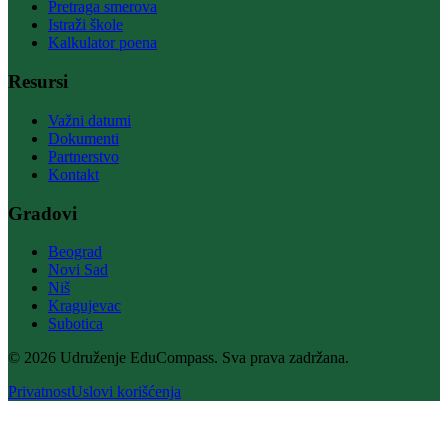
Pretraga smerova
Istraži škole
Kalkulator poena
Resursi
Važni datumi
Dokumenti
Partnerstvo
Kontakt
Gradovi
Beograd
Novi Sad
Niš
Kragujevac
Subotica
© 2026 Udruženje EduCompass. Sva prava zadržana.
Privatnost
Uslovi korišćenja