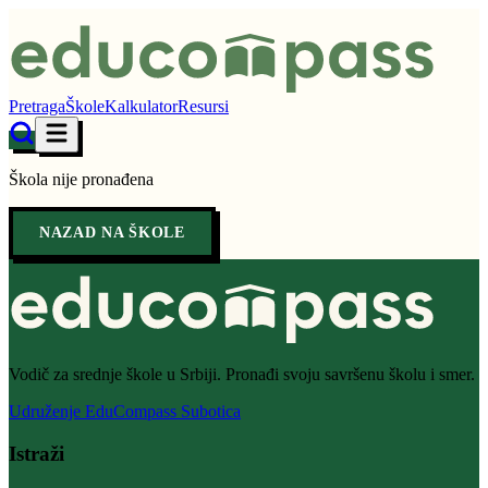
Pretraga
Škole
Kalkulator
Resursi
Škola nije pronađena
NAZAD NA ŠKOLE
Vodič za srednje škole u Srbiji. Pronađi svoju savršenu školu i smer.
Udruženje EduCompass Subotica
Istraži