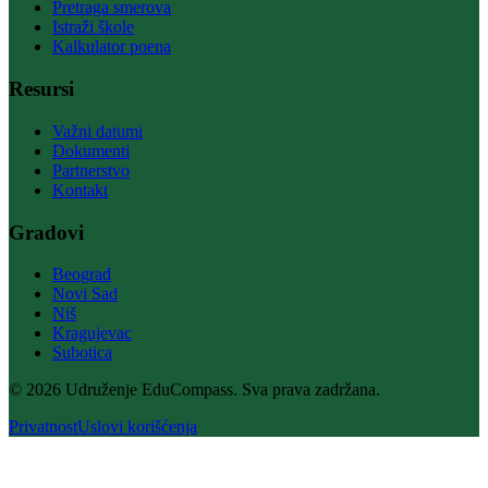
Pretraga smerova
Istraži škole
Kalkulator poena
Resursi
Važni datumi
Dokumenti
Partnerstvo
Kontakt
Gradovi
Beograd
Novi Sad
Niš
Kragujevac
Subotica
© 2026 Udruženje EduCompass. Sva prava zadržana.
Privatnost
Uslovi korišćenja